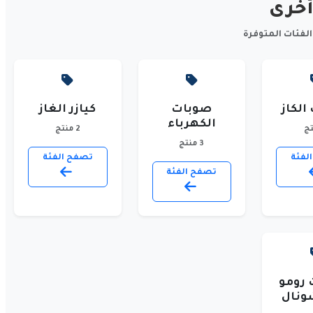
أخرى
لفئات المتوفرة
الكاز
صوبات
كيازر الغاز
الكهرباء
2 منتج
3 منتج
لفئة
تصفح الفئة
تصفح الفئة
 رومو
شونال