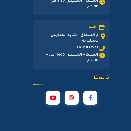
السبت - الخميس: 8:30 ص -
5:00 م
خلدا
ام السماق - شارع المدارس
الانجليزية
0795832573
السبت - الخميس: 10:00 ص -
7:00 م
تابعنا