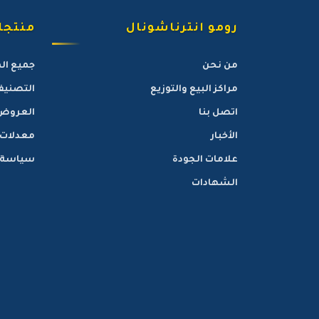
رومو انترناشونال
منتجات
من نحن
جميع ال
مراكز البيع والتوزيع
التصنيف
اتصل بنا
العروض
الأخبار
معدلات
علامات الجودة
سياسة ا
الشهادات