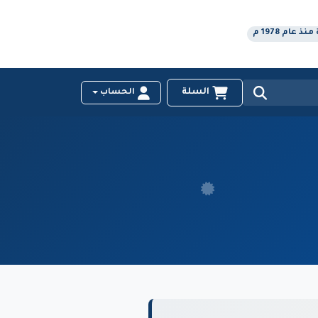
عام 1978 م
السلة
الحساب