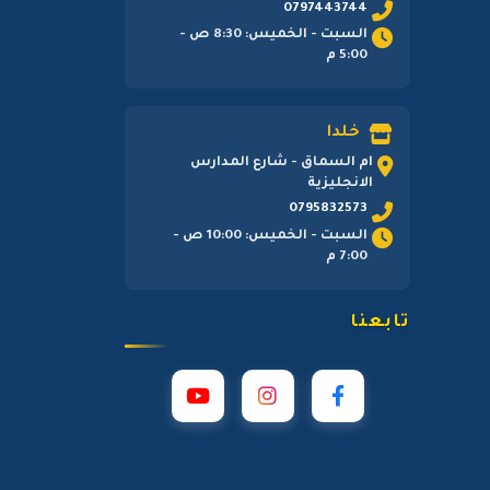
0797443744
السبت - الخميس: 8:30 ص -
5:00 م
خلدا
ام السماق - شارع المدارس
الانجليزية
0795832573
السبت - الخميس: 10:00 ص -
7:00 م
تابعنا