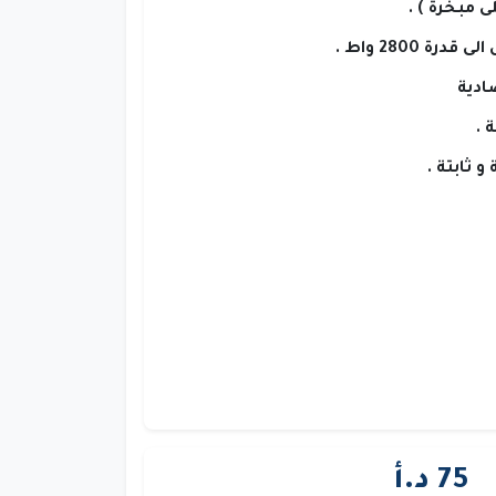
 مبخرة ) .
صادية
 .
 ثابتة .
75 د.أ