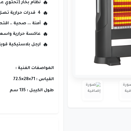
نظام بخار (تحتوي على
4 قدرات حرارية تصل الى قدرة 2800 واط .
آمنة ... صحية .. اقت
عاكسة حرارية واسعة
ارجل بلاستيكية قوية و
المواصفات الفنية :
القياس : 71×28×72.5
طول الكيبل : 135 سم