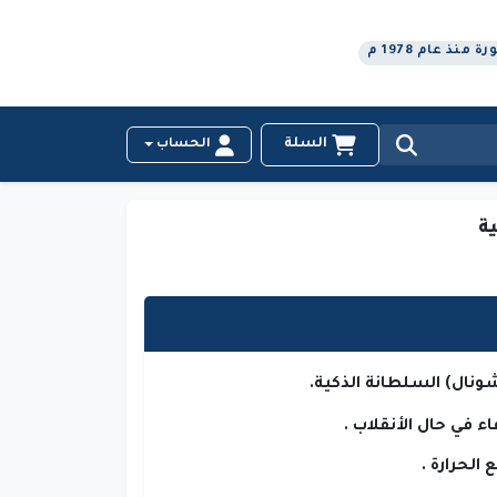
نذ عام 1978 م
السلة
الحساب
ة
شونال) السلطانة الذكية.
ء في حال الأنقلاب .
 الحرارة .