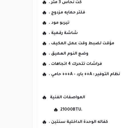
كت نحاس 3 متر .
فلتر حمايه مزدوج .
تيربو مود .
شاشة رقمية .
مؤقت لضبط وقت عمل المكيف .
وضع النوم العميق .
فراشات تتحرك 4 اتجاهات .
نظام التوفير : A++ بارد - A+++ حامي .
المواصفات الفنية
21000BTU.
كفاله الوحدة الداخلية سنتين .