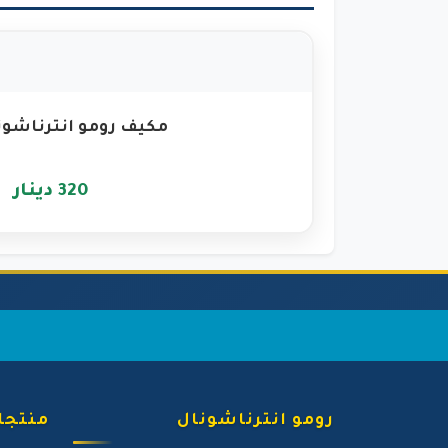
مكيف رومو انترناشونال 1
320 دينار
رومو انترناشونال
منتجات