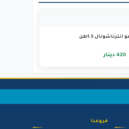
نترناشونال 1.5طن
420 دينار
فروعنا