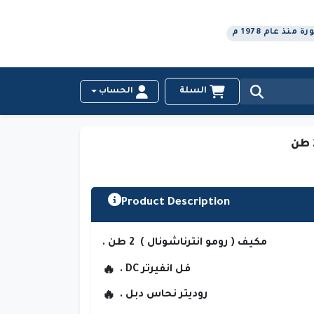
نذ عام 1978 م
السلة
الحساب
Product Description
مكيف ( رومو انترناشونال ) 2 طن .
فل انفيرتر DC .
روديتر نحاس دبل .