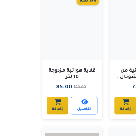
29% خصم
ية من
قلاية هوائية مزدوجة
شونال –
10 لتر
حجم درج 9.5 لتر /
85.00
7
120.00
ر
إضافة
تفاصيل
إضافة