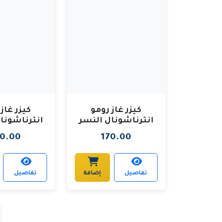
كيزر غاز رومو
كيزر غاز
انترناشونال النسر
انترناشونا
الذهبي - 15 لتر
الذهبي - 20 لتر
90.00
170.00
تفاصيل
إضافة
تفاصيل