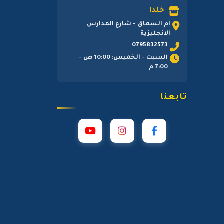
خلدا
ام السماق - شارع المدارس
الانجليزية
0795832573
السبت - الخميس: 10:00 ص -
7:00 م
تابعنا