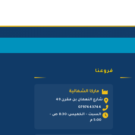
فروعنا
ماركا الشمالية
شارع النعمان بن مقرن 49
0797443744
السبت - الخميس: 8:30 ص -
5:00 م