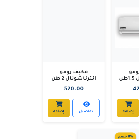
ومو
مكيف رومو
طن
انترناشونال 2 طن
520.00
4
إضافة
تفاصيل
إضافة
8% خصم