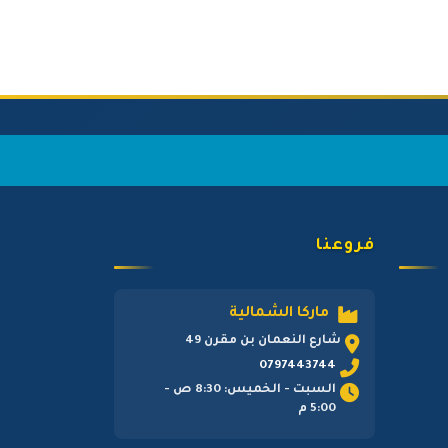
فروعنا
ماركا الشمالية
شارع النعمان بن مقرن 49
0797443744
السبت - الخميس: 8:30 ص -
5:00 م