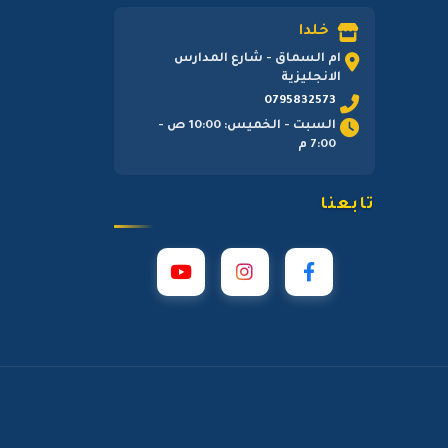
خلدا
ام السماق - شارع المدارس
الانجليزية
0795832573
السبت - الخميس: 10:00 ص -
7:00 م
تابعنا