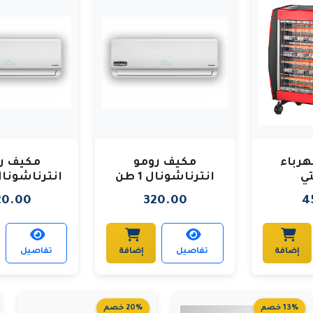
هرباء
مكيف رومو
مكيف ر
ي
انترناشونال 1 طن
انترناشونال 1.5
20.00
320.00
4
إضافة
تفاصيل
إضافة
تفاصيل
13% خصم
20% خصم