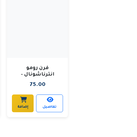
فرن رومو
انترناشونال -
السلطان الدائري .
75.00
تفاصيل
إضافة