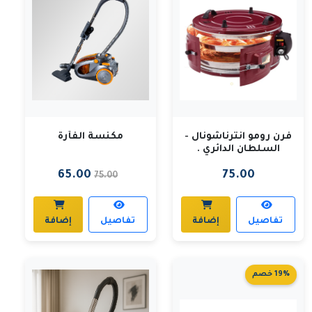
فرن رومو انترناشونال -
مكنسة الفأرة
السلطان الدائري .
65.00
75.00
75.00
تفاصيل
إضافة
تفاصيل
إضافة
19% خصم