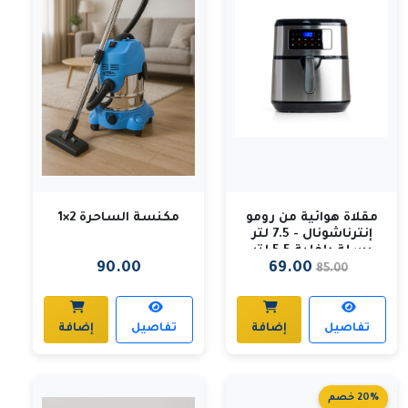
مقلاة هوائية من رومو
مكنسة الساحرة 2×1
إنترناشونال - 7.5 لتر
بسلة داخلية 5.5 لتر
90.00
69.00
85.00
تفاصيل
إضافة
تفاصيل
إضافة
20% خصم